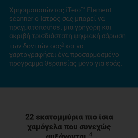
Αυ
Χρησιμοποιώντας iTero™ Element
επι
scanner ο Ιατρός σας μπορεί να
δι
πραγματοποιήσει μια γρήγορη και
τα
ακριβή τρισδιάστατη ψηφιακή σάρωση
ερ
3
των δοντιών σας
και να
για
χαρτογραφήσει ένα προσαρμοσμένο
πρόγραμμα θεραπείας μόνο για εσάς.
22 εκατομμύρια πιο ίσια
χαμόγελα που συνεχώς
4
αυξάνονται.