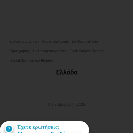
Συχνές ερωτήσεις
Θέσεις εργασίας
Σύνδεση ιατρού
Όροι χρήσης
Πολιτική απορρήτου
Data Subject Request
Digital Services Act Request
Ελλάδα
© Invisalign.com 2026
Έχετε ερωτήσεις;