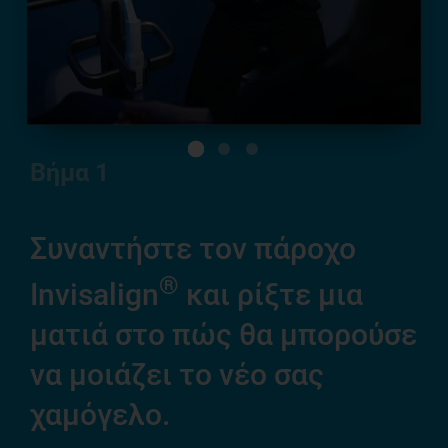
Βήμα
1
Συναντήστε τον πάροχο
Ξε
®
μ
Invisalign
και ρίξτε μια
χ
ματιά στο πώς θα μπορούσε
α
να μοιάζει το νέο σας
ε
χαμόγελο.