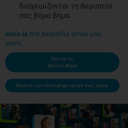
διαχειρίζονται τη θεραπεία
σας βήμα βήμα
.
invis is
the beautiful smile you
want.
Κάντε το
πρώτο βήμα
Βρείτε τον Invisalign ιατρό σας τώρα