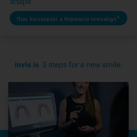
shape.
®
Πώς λειτουργεί η Θεραπεία Invisalign
invis is
3 steps for a new smile.