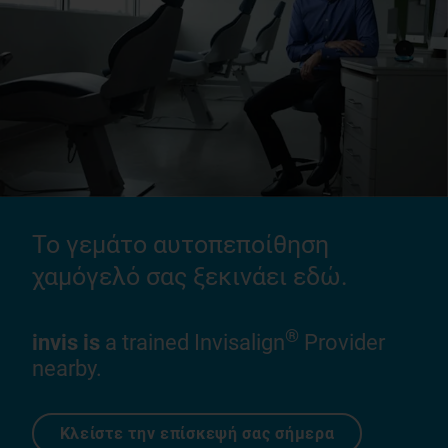
Το γεμάτο αυτοπεποίθηση
χαμόγελό σας ξεκινάει εδώ.
®
invis is
a trained Invisalign
Provider
nearby.
Κλείστε την επίσκεψή σας σήμερα