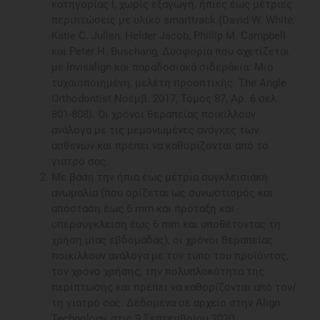
κατηγορίας Ι, χωρίς εξαγωγή, ήπιες έως μέτριες
περιπτώσεις με υλικό smarttrack (David W. White,
Katie C. Julien, Helder Jacob, Phillip M. Campbell
και Peter H. Buschang, Δυσφορία που σχετίζεται
με Invisalign και παραδοσιακά σιδεράκια: Μια
τυχαιοποιημένη, μελέτη προοπτικής. The Angle
Orthodontist Νοέμβ. 2017, Τόμος 87, Αρ. 6 σελ.
801-808). Οι χρόνοι θεραπείας ποικίλλουν
ανάλογα με τις μεμονωμένες ανάγκες των
ασθενών και πρέπει να καθορίζονται από το
γιατρό σας.
Με βάση την ήπια έως μέτρια συγκλεισιακή
ανωμαλία (που ορίζεται ως συνωστισμός και
απόσταση έως 6 mm και πρόταξη και
υπερσύγκλειση έως 6 mm και υποθέτοντας τη
χρήση μίας εβδομάδας), οι χρόνοι θεραπείας
ποικίλλουν ανάλογα με τον τύπο του προϊόντος,
τον χρόνο χρήσης, την πολυπλοκότητα της
περίπτωσης και πρέπει να καθορίζονται από τον/
τη γιατρό σας. Δεδομένα σε αρχείο στην Align
Technology, στις 9 Σεπτεμβρίου 2020.