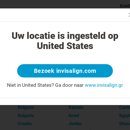
Είσο
ι Invisalign νάρθηκες
Κατηγορίες ορθοδοντικών προβλημάτ
Uw locatie is ingesteld op
United States
ραφική σας περιοχή
Bezoek invisalign.com
ica
Europe
Middle East
Afr
Niet in United States?
Ga door naar
www.invisalign.gr
Andorra
Afganistan
Alger
Belgium
Bahrain
Came
Bulgaria
Israel
Egyp
Croatia
Jordan
Ghan