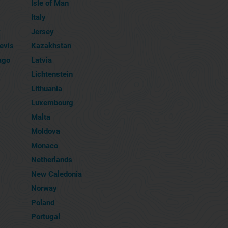
Isle of Man
Italy
y
Jersey
Nevis
Kazakhstan
ago
Latvia
Lichtenstein
Lithuania
Luxembourg
Malta
Moldova
Monaco
Netherlands
New Caledonia
Norway
Poland
Portugal