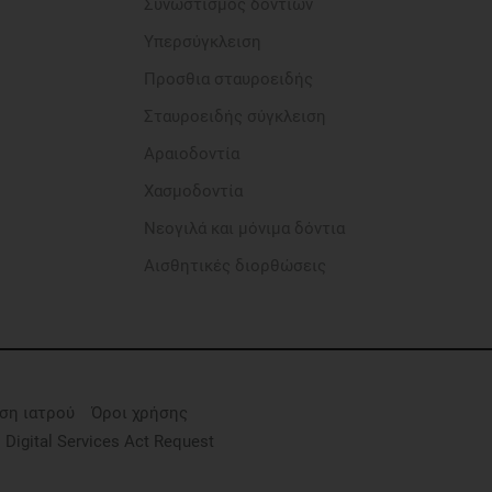
Συνωστισμός δοντιών
Υπερσύγκλειση
Προσθια σταυροειδής​
Σταυροειδής σύγκλειση
Αραιοδοντία​
Χασμοδοντία
Νεογιλά και μόνιμα δόντια
Αισθητικές διορθώσεις
ση ιατρού
Όροι χρήσης
Digital Services Act Request