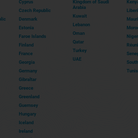
Cyprus
Kingdom of Saudi
Keny
Arabia
Czech Republic
Liber
Kuwait
lic
Denmark
Mauri
Lebanon
Estonia
Moro
Oman
Faroe Islands
Niger
Qatar
Finland
Réun
Turkey
France
Sene
UAE
Georgia
South
Germany
Tunis
Gibraltar
Greece
Greenland
Guernsey
Hungary
Iceland
Ireland