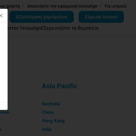
|
|
δος χρήστη
Αποκτήστε την εφαρμογή Invisalign
Για ιατρούς
Αξιολόγηση χαμόγελου
Εύρεση Ιατρού
ων
Κόστος Invisalign
Εξερευνήστε τη θεραπεία
ica
Asia Pacific
ia
Australia
roon
China
t
Hong Kong
a
India