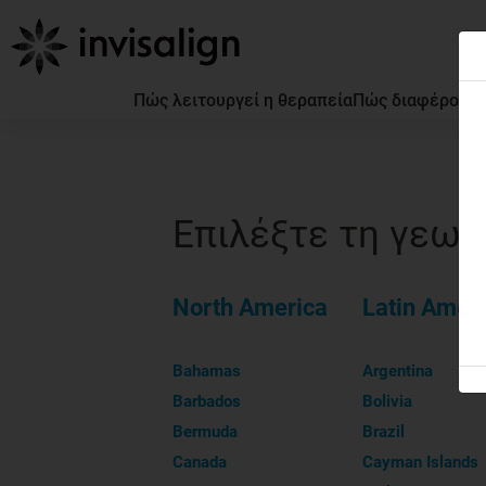
Πώς λειτουργεί η θεραπεία
Πώς διαφέρουν ο
Επιλέξτε τη γεωγ
North America
Latin Amer
Bahamas
Argentina
Barbados
Bolivia
Bermuda
Brazil
Canada
Cayman Islands