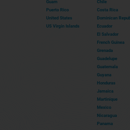
Guam
Chile
Puerto Rico
Costa Rica
United States
Dominican Repub
US Virgin Islands
Ecuador
EI Salvador
French Guinea
Grenada
Guadelupe
Guatemala
Guyana
Honduras
Jamaica
Martinique
Mexico
Nicaragua
Panama