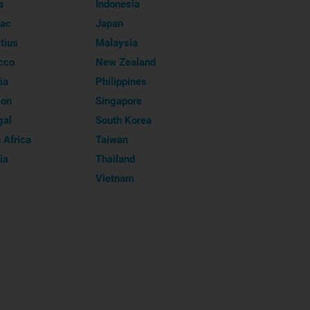
a
Indonesia
iac
Japan
tius
Malaysia
cco
New Zealand
ia
Philippines
ion
Singapore
gal
South Korea
 Africa
Taiwan
ia
Thailand
Vietnam