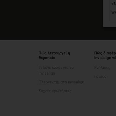
+3
ww
Πώς λειτουργεί η
Πώς διαφέρ
θεραπεία
Invisalign 
Τι λένε άλλοι για το
Ενήλικας
Invisalign
Γονέας
Πλεονεκτήματα Invisalign
Συχνές ερωτήσεις