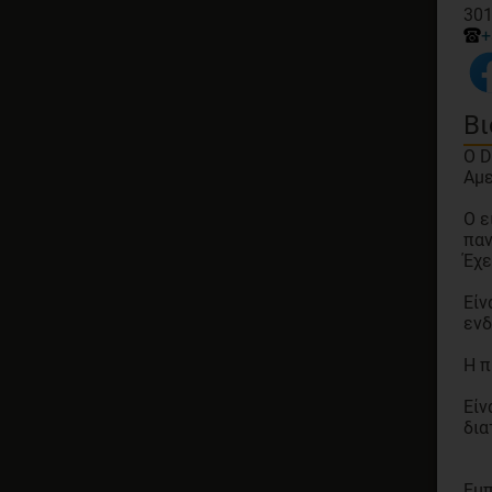
301
+
Βι
Ο D
Αμε
Ο ε
παν
Έχε
Είν
ενδ
Η π
Είν
δια
Εμπ