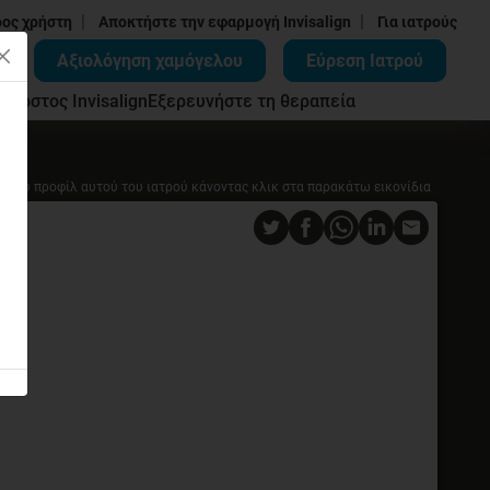
|
|
δος χρήστη
Αποκτήστε την εφαρμογή Invisalign
Για ιατρούς
Αξιολόγηση χαμόγελου
Εύρεση Ιατρού
ων
Κόστος Invisalign
Εξερευνήστε τη θεραπεία
ο του προφίλ αυτού του ιατρού κάνοντας κλικ στα παρακάτω εικονίδια