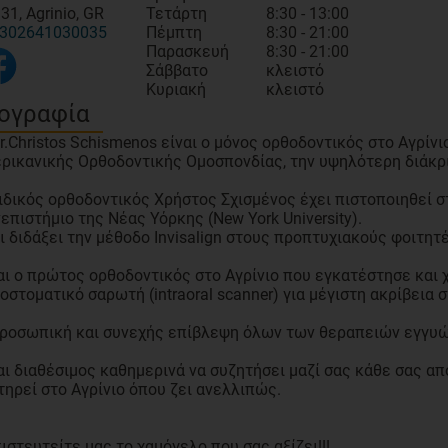
31, Agrinio, GR
Τετάρτη
8:30 - 13:00
302641030035
Πέμπτη
8:30 - 21:00
Παρασκευή
8:30 - 21:00
Σάββατο
κλειστό
Κυριακή
κλειστό
ογραφία
r.Christos Schismenos είναι ο μόνος ορθοδοντικός στο Αγρίνι
ρικανικής Ορθοδοντικής Ομοσπονδίας, την υψηλότερη διάκρι
ιδικός ορθοδοντικός Χρήστος Σχισμένος έχει πιστοποιηθεί στ
επιστήμιο της Νέας Υόρκης (New York University).
ι διδάξει την μέθοδο Invisalign στους προπτυχιακούς φοιτητέ
αι ο πρώτος ορθοδοντικός στο Αγρίνιο που εγκατέστησε και 
οστοματικό σαρωτή (intraoral scanner) για μέγιστη ακρίβεια 
ροσωπική και συνεχής επίβλεψη όλων των θεραπειών εγγυώ
αι διαθέσιμος καθημερινά να συζητήσει μαζί σας κάθε σας α
τηρεί στο Αγρίνιο όπου ζει ανελλιπώς.
ιστευτείτε μας το χαμόγελο που σας αξίζει!!!