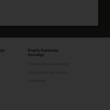
ign
Έναρξη θεραπείας
Invisalign
Εύρεση Ιατρού Invisalign
Αξιολόγηση χαμόγελου
SmileView