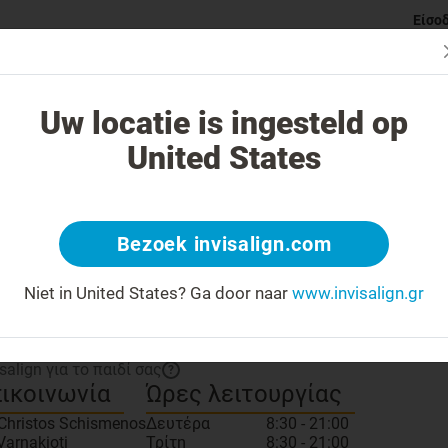
Είσο
ι Invisalign νάρθηκες
Κατηγορίες ορθοδοντικών προβλημάτ
Uw locatie is ingesteld op
United States
Μοιραστείτε έναν σύνδεσμ
ωρίστε τον ιατρό σας
Bezoek invisalign.com
 number: 189
Silver
Ιατρός
?
Niet in United States?
Ga door naar
www.invisalign.gr
προσομοιωτής χαμόγελου
?
isalign για το παιδί σας
?
ικοινωνία
Ώρες λειτουργίας
 Christos Schismenos
Δευτέρα
8:30 - 21:00
Varnakioti
Τρίτη
8:30 - 21:00