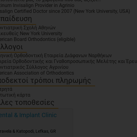
tinum Invisalign Provider in Agrinio
isalign Certified Doctor since 2007 (New York University, USA)
κπαίδευση
ντιατρική Σχολή Αθηνών
ικευθείς New York University
rican Board Orthodontics (eligible)
λλογοι
ηνική Ορθοδοντική Εταιρεία Διάφανων Ναρθήκων
ιρεία Ορθοδοντικής και Γναθοπροσωπικής Μελέτης και Έρε
ντιατρικός Σύλλογος Αγρινίου
rican Association of Orthodontics
οδεκτοί τρόποι πληρωμής
τρητά
τωτική κάρτα
λες τοποθεσίες
ental & Implant Clinic
ravela & Katopodi
,
Lefkas
,
GR