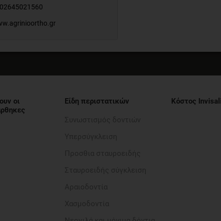
02645021560
w.agrinioortho.gr
ουν οι
Είδη περιστατικών
Κόστος Invisal
νάρθηκες
Συνωστισμός δοντιών
Υπερσύγκλειση
Προσθια σταυροειδής​
Σταυροειδής σύγκλειση
Αραιοδοντία​
Χασμοδοντία
Νεογιλά και μόνιμα δόντια