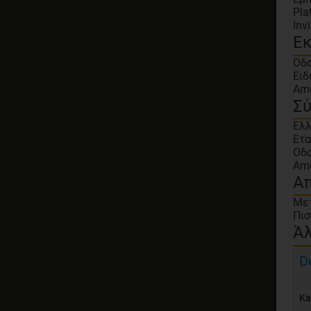
Pla
Inv
Ε
Οδο
Ειδ
Ame
Σύ
Ελλ
Ετα
Οδο
Ame
Απ
Με
Πισ
Άλ
D
Ka