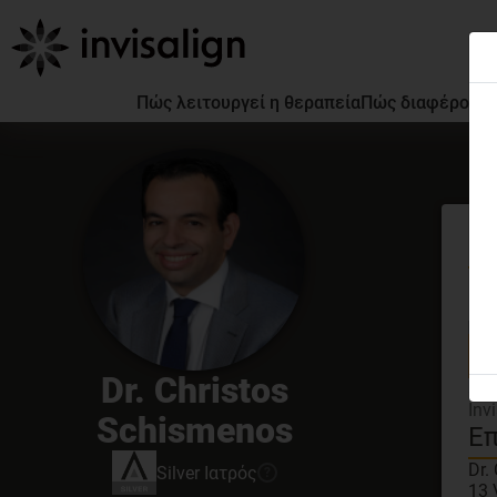
Πώς λειτουργεί η θεραπεία
Πώς διαφέρουν ο
Γν
GDC
Dr. Christos
3D 
Inv
Schismenos
Επ
Dr.
Silver
Ιατρός
?
13 