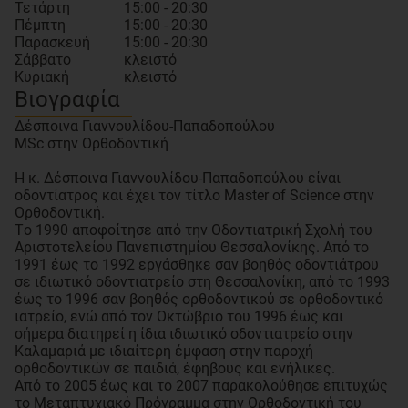
Τετάρτη
15:00 - 20:30
Πέμπτη
15:00 - 20:30
Παρασκευή
15:00 - 20:30
Σάββατο
κλειστό
Κυριακή
κλειστό
Βιογραφία
Δέσποινα Γιαννουλίδου-Παπαδοπούλου
MSc στην Ορθοδοντική
Η κ. Δέσποινα Γιαννουλίδου-Παπαδοπούλου είναι
οδοντίατρος και έχει τον τίτλο Master of Science στην
Ορθοδοντική.
Tο 1990 αποφοίτησε από την Οδοντιατρική Σχολή του
Αριστοτελείου Πανεπιστημίου Θεσσαλονίκης. Από το
1991 έως το 1992 εργάσθηκε σαν βοηθός οδοντιάτρου
σε ιδιωτικό οδοντιατρείο στη Θεσσαλονίκη, από το 1993
έως το 1996 σαν βοηθός ορθοδοντικού σε ορθοδοντικό
ιατρείο, ενώ από τον Οκτώβριο του 1996 έως και
σήμερα διατηρεί η ίδια ιδιωτικό οδοντιατρείο στην
Καλαμαριά με ιδιαίτερη έμφαση στην παροχή
ορθοδοντικών σε παιδιά, έφηβους και ενήλικες.
Από το 2005 έως και το 2007 παρακολούθησε επιτυχώς
το Μεταπτυχιακό Πρόγραμμα στην Ορθοδοντική του