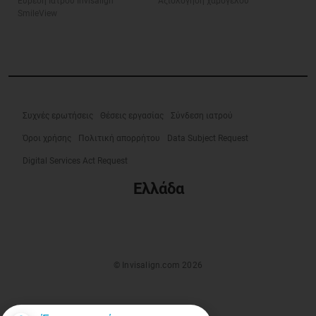
Εύρεση Ιατρού Invisalign
Αξιολόγηση χαμόγελου
SmileView
Συχνές ερωτήσεις
Θέσεις εργασίας
Σύνδεση ιατρού
Όροι χρήσης
Πολιτική απορρήτου
Data Subject Request
Digital Services Act Request
Ελλάδα
© Invisalign.com 2026