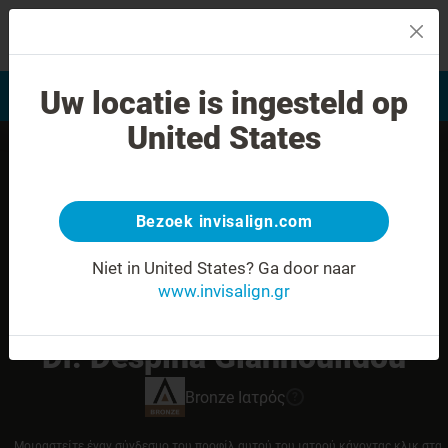
MENU
Uw locatie is ingesteld op
Αξιολόγηση χαμόγελου
Εύρεση Ιατρού Invisalign
United States
Bezoek invisalign.com
Niet in United States?
Ga door naar
www.invisalign.gr
Dr. Despina Giannoulidou
Bronze
Ιατρός
?
Μοιραστείτε έναν σύνδεσμο του προφίλ αυτού του ιατρού κάνοντας κλικ στα