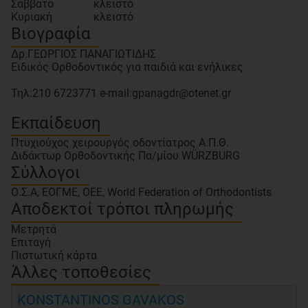
Σάββατο
κλειστό
Κυριακή
κλειστό
Βιογραφία
Δρ.ΓΕΩΡΓΙΟΣ ΠΑΝΑΓΙΩΤΙΔΗΣ
Ειδικός Ορθοδοντικός για παιδιά και ενήλικες
Τηλ:210 6723771 e-mail:gpanagdr@otenet.gr
Εκπαίδευση
Πτυχιούχος χειρουργός οδοντίατρος Α.Π.Θ.
Διδάκτωρ Ορθοδοντικής Πα/μίου WÜRΖBURG
Σύλλογοι
Ο.Σ.Α, ΕΟΓΜΕ, ΟΕΕ, World Federation of Orthodontists
Αποδεκτοί τρόποι πληρωμής
Μετρητά
Επιταγή
Πιστωτική κάρτα
Άλλες τοποθεσίες
KONSTANTINOS GAVAKOS