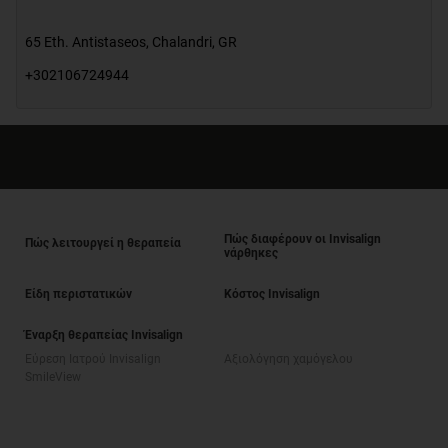
65 Eth. Antistaseos
,
Chalandri
,
GR
+302106724944
Πώς διαφέρουν οι Invisalign
Πώς λειτουργεί η θεραπεία
νάρθηκες
Είδη περιστατικών
Κόστος Invisalign
Έναρξη θεραπείας Invisalign
Εύρεση Ιατρού Invisalign
Αξιολόγηση χαμόγελου
SmileView