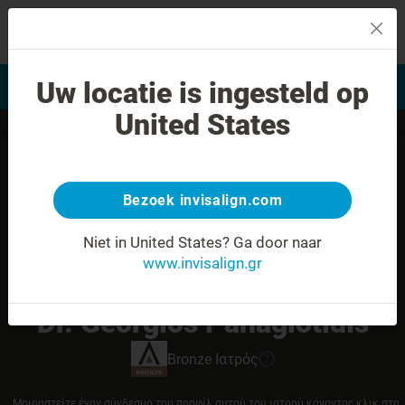
MENU
Uw locatie is ingesteld op
Αξιολόγηση χαμόγελου
Εύρεση Ιατρού Invisalign
United States
Bezoek invisalign.com
Niet in United States?
Ga door naar
www.invisalign.gr
Dr. Georgios Panagiotidis
Bronze
Ιατρός
?
Μοιραστείτε έναν σύνδεσμο του προφίλ αυτού του ιατρού κάνοντας κλικ στα