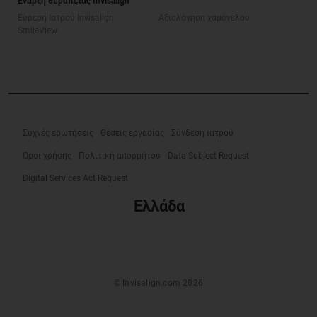
Έναρξη θεραπείας Invisalign
Εύρεση Ιατρού Invisalign
Αξιολόγηση χαμόγελου
SmileView
Συχνές ερωτήσεις
Θέσεις εργασίας
Σύνδεση ιατρού
Όροι χρήσης
Πολιτική απορρήτου
Data Subject Request
Digital Services Act Request
Ελλάδα
© Invisalign.com 2026