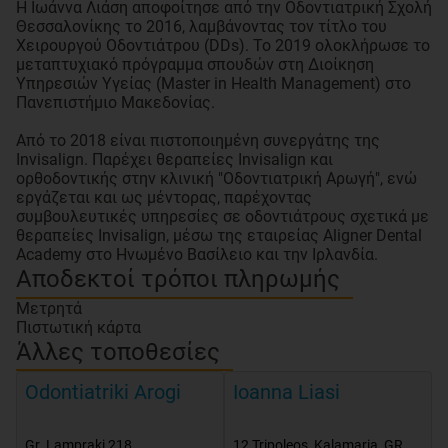
Η Ιωάννα Λιάση αποφοίτησε από την Οδοντιατρική Σχολή
Θεσσαλονίκης το 2016, λαμβάνοντας τον τίτλο του
Χειρουργού Οδοντιάτρου (DDs). Το 2019 ολοκλήρωσε το
μεταπτυχιακό πρόγραμμα σπουδών στη Διοίκηση
Υπηρεσιών Υγείας (Master in Health Management) στο
Πανεπιστήμιο Μακεδονίας.
Από το 2018 είναι πιστοποιημένη συνεργάτης της
Invisalign. Παρέχει θεραπείες Invisalign και
ορθοδοντικής στην κλινική "Οδοντιατρική Αρωγή", ενώ
εργάζεται και ως μέντορας, παρέχοντας
συμβουλευτικές υπηρεσίες σε οδοντιάτρους σχετικά με
θεραπείες Invisalign, μέσω της εταιρείας Aligner Dental
Academy στο Ηνωμένο Βασίλειο και την Ιρλανδία.
Αποδεκτοί τρόποι πληρωμής
Μετρητά
Πιστωτική κάρτα
Άλλες τοποθεσίες
Odontiatriki Arogi
Ioanna Liasi
Gr. Lampraki 218
,
12 Tripoleos
,
Kalamaria
,
GR