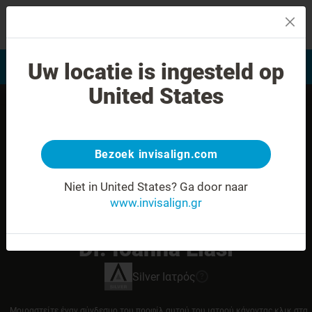
MENU
Uw locatie is ingesteld op
Αξιολόγηση χαμόγελου
Εύρεση Ιατρού Invisalign
United States
Bezoek invisalign.com
Niet in United States?
Ga door naar
www.invisalign.gr
Dr. Ioanna Liasi
Silver
Ιατρός
?
Μοιραστείτε έναν σύνδεσμο του προφίλ αυτού του ιατρού κάνοντας κλικ στα