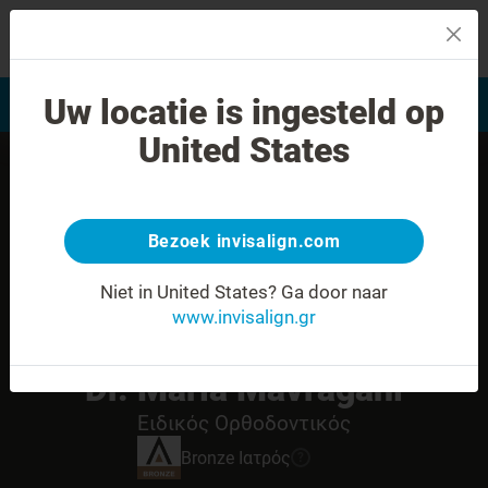
MENU
Uw locatie is ingesteld op
Αξιολόγηση χαμόγελου
Εύρεση Ιατρού Invisalign
United States
Bezoek invisalign.com
Niet in United States?
Ga door naar
www.invisalign.gr
Dr. Maria Mavragani
Ειδικός Ορθοδοντικός
Bronze
Ιατρός
?