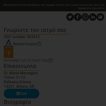
Μοιραστείτε έναν σύνδεσμο του προφίλ αυτού του ιατρού κάνοντας κλικ στα
παρακάτω εικονίδια
Γνωρίστε τον ιατρό σας
GDC number: 563412
Bronze
Ιατρός
?
Invisalign για το παιδί σας
?
Επικοινωνία
Dr. Maria Mavragani
Thiron 11-13
Pefkakia N.Ionia
14231, Athens, GR
Call
Βιογραφία