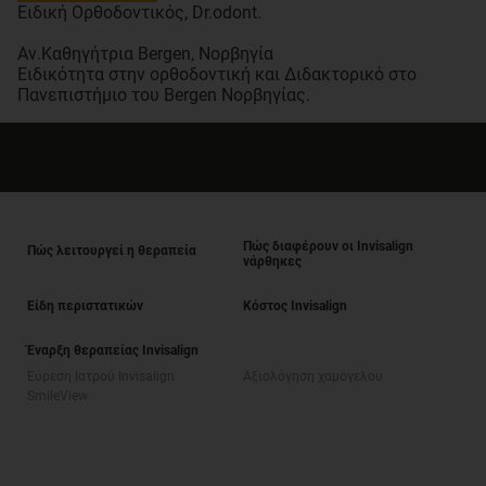
Ειδική Ορθοδοντικός, Dr.odont.
Αν.Καθηγήτρια Bergen, Νορβηγία
Ειδικότητα στην ορθοδοντική και Διδακτορικό στο
Πανεπιστήμιο του Bergen Νορβηγίας.
Πώς διαφέρουν οι Invisalign
Πώς λειτουργεί η θεραπεία
νάρθηκες
Είδη περιστατικών
Κόστος Invisalign
Έναρξη θεραπείας Invisalign
Εύρεση Ιατρού Invisalign
Αξιολόγηση χαμόγελου
SmileView