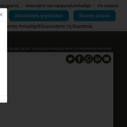
|
|
δος χρήστη
Αποκτήστε την εφαρμογή Invisalign
Για ιατρούς
Αξιολόγηση χαμόγελου
Εύρεση Ιατρού
ων
Κόστος Invisalign
Εξερευνήστε τη θεραπεία
ο του προφίλ αυτού του ιατρού κάνοντας κλικ στα παρακάτω εικονίδια