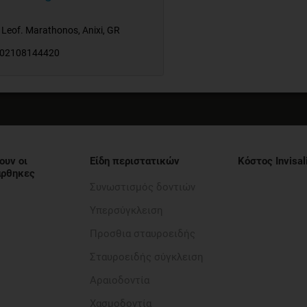
 Leof. Marathonos
,
Anixi
,
GR
02108144420
ουν οι
Είδη περιστατικών
Κόστος Invisal
νάρθηκες
Συνωστισμός δοντιών
Υπερσύγκλειση
Προσθια σταυροειδής​
Σταυροειδής σύγκλειση
Αραιοδοντία​
Χασμοδοντία