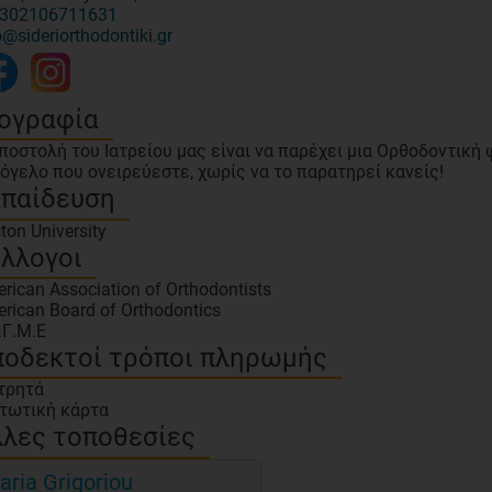
302106711631
o@sideriorthodontiki.gr
ογραφία
ποστολή του Ιατρείου μας είναι να παρέχει μια Ορθοδοντική 
όγελο που ονειρεύεστε, χωρίς να το παρατηρεί κανείς!
κπαίδευση
ton University
λλογοι
rican Association of Orthodontists
rican Board of Orthodontics
.Γ.Μ.Ε
οδεκτοί τρόποι πληρωμής
τρητά
τωτική κάρτα
λες τοποθεσίες
aria Grigoriou