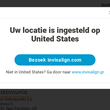
Είσο
ι Invisalign νάρθηκες
Κατηγορίες ορθοδοντικών προβλημάτ
Uw locatie is ingesteld op
United States
Μοιραστείτε έναν σύνδεσμ
ωρίστε τον ιατρό σας
Bezoek invisalign.com
 number: SOFIASIDERI
Bronze
Ιατρός
?
Niet in United States?
Ga door naar
www.invisalign.gr
isalign για το παιδί σας
?
ικοινωνία
eri Orthodontiki E.E
omou 9
51, Neo Psychiko, GR