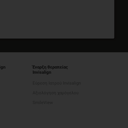
ign
Έναρξη θεραπείας
Invisalign
Εύρεση Ιατρού Invisalign
Αξιολόγηση χαμόγελου
SmileView