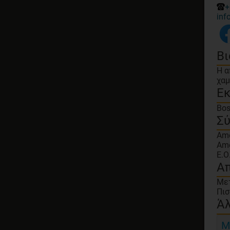
+
inf
Βι
H α
χαμ
Ε
Bos
Σύ
Ame
Ame
E.Ο
Απ
Με
Πισ
Άλ
Μ