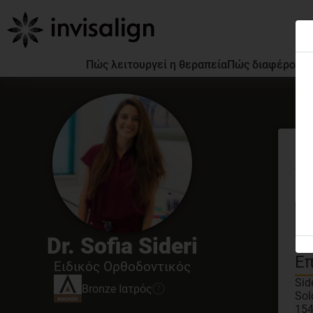
Πώς λειτουργεί η θεραπεία
Πώς διαφέρουν ο
Γν
GDC
Dr. Sofia Sideri
Inv
Επ
Ειδικός Ορθοδοντικός
Sid
Bronze
Ιατρός
?
Sol
154