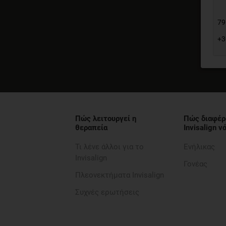
79
+3
Πώς λειτουργεί η
Πώς διαφέρ
θεραπεία
Invisalign 
Τι λένε άλλοι για το
Ενήλικας
Invisalign
Γονέας
Πλεονεκτήματα Invisalign
Συχνές ερωτήσεις