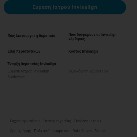
Εύρεση Ιατρού Invisalign
Πώς διαφέρουν οι Invisalign
Πώς λειτουργεί η θεραπεία
νάρθηκες
Είδη περιστατικών
Κόστος Invisalign
Έναρξη θεραπείας Invisalign
Εύρεση Ιατρού Invisalign
Αξιολόγηση χαμόγελου
SmileView
Συχνές ερωτήσεις
Θέσεις εργασίας
Σύνδεση ιατρού
Όροι χρήσης
Πολιτική απορρήτου
Data Subject Request