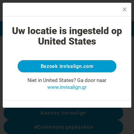
MENU
Uw locatie is ingesteld op
Αξιολόγηση χαμόγελου
Εύρεση Ιατρού Invisalign
United States
Σφάλμα 404
Γυρίστε την έκφραση προσώπου
ανάποδα
Bezoek invisalign.com
Αυτή η σελίδα δεν είναι διαθέσιμη, αλλά
Niet in United States?
Ga door naar
άλλες είναι:
www.invisalign.gr
Κόστος Invisalign
Αξιολόγηση χαμόγελου