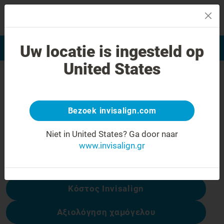
MENU
Uw locatie is ingesteld op
Αξιολόγηση χαμόγελου
Εύρεση Ιατρού Invisalign
United States
Σφάλμα 404
Γυρίστε την έκφραση προσώπου
ανάποδα
Bezoek invisalign.com
Αυτή η σελίδα δεν είναι διαθέσιμη, αλλά
Niet in United States?
Ga door naar
άλλες είναι:
www.invisalign.gr
Κόστος Invisalign
Αξιολόγηση χαμόγελου