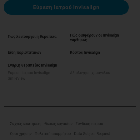
Εύρεση Ιατρού Invisalign
Πώς διαφέρουν οι Invisalign
Πώς λειτουργεί η θεραπεία
νάρθηκες
Είδη περιστατικών
Κόστος Invisalign
Έναρξη θεραπείας Invisalign
Εύρεση Ιατρού Invisalign
Αξιολόγηση χαμόγελου
SmileView
Συχνές ερωτήσεις
Θέσεις εργασίας
Σύνδεση ιατρού
Όροι χρήσης
Πολιτική απορρήτου
Data Subject Request