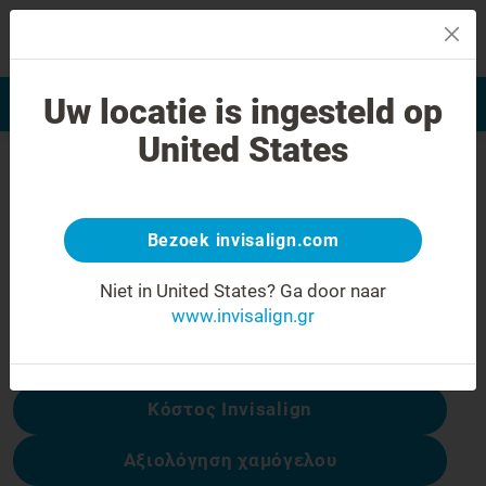
MENU
Uw locatie is ingesteld op
Αξιολόγηση χαμόγελου
Εύρεση Ιατρού Invisalign
United States
Σφάλμα 404
Γυρίστε την έκφραση προσώπου
ανάποδα
Bezoek invisalign.com
Αυτή η σελίδα δεν είναι διαθέσιμη, αλλά
Niet in United States?
Ga door naar
άλλες είναι:
www.invisalign.gr
Κόστος Invisalign
Αξιολόγηση χαμόγελου