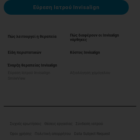
Εύρεση Ιατρού Invisalign
Πώς διαφέρουν οι Invisalign
Πώς λειτουργεί η θεραπεία
νάρθηκες
Είδη περιστατικών
Κόστος Invisalign
Έναρξη θεραπείας Invisalign
Εύρεση Ιατρού Invisalign
Αξιολόγηση χαμόγελου
SmileView
Συχνές ερωτήσεις
Θέσεις εργασίας
Σύνδεση ιατρού
Όροι χρήσης
Πολιτική απορρήτου
Data Subject Request