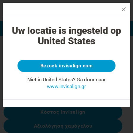
MENU
Uw locatie is ingesteld op
Αξιολόγηση χαμόγελου
Εύρεση Ιατρού Invisalign
United States
Σφάλμα 404
Γυρίστε την έκφραση προσώπου
ανάποδα
Bezoek invisalign.com
Αυτή η σελίδα δεν είναι διαθέσιμη, αλλά
Niet in United States?
Ga door naar
άλλες είναι:
www.invisalign.gr
Κόστος Invisalign
Αξιολόγηση χαμόγελου