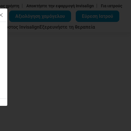
|
|
δος χρήστη
Αποκτήστε την εφαρμογή Invisalign
Για ιατρούς
Αξιολόγηση χαμόγελου
Εύρεση Ιατρού
ων
Κόστος Invisalign
Εξερευνήστε τη θεραπεία