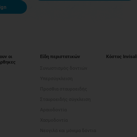
ign
ουν οι
Είδη περιστατικών
Κόστος Invisal
νάρθηκες
Συνωστισμός δοντιών
Υπερσύγκλειση
Προσθια σταυροειδής​
Σταυροειδής σύγκλειση
Αραιοδοντία​
Χασμοδοντία
Νεογιλά και μόνιμα δόντια