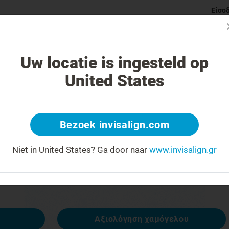
Είσο
ι Invisalign νάρθηκες
Κατηγορίες ορθοδοντικών προβλημάτ
Uw locatie is ingesteld op
United States
 404
Bezoek invisalign.com
έκφραση προσώπου ανάποδα
Niet in United States?
Ga door naar
www.invisalign.gr
ναι διαθέσιμη, αλλά άλλες είναι:
Αξιολόγηση χαμόγελου