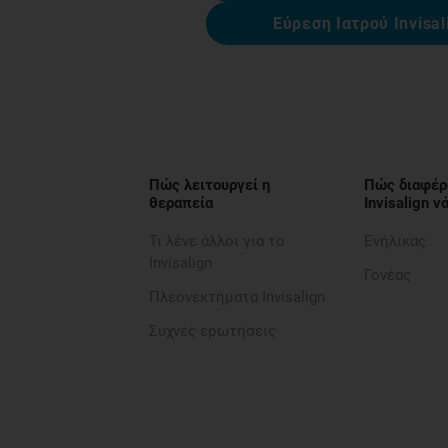
Εύρεση Ιατρού Invisal
Πώς λειτουργεί η
Πώς διαφέρ
θεραπεία
Invisalign 
Τι λένε άλλοι για το
Ενήλικας
Invisalign
Γονέας
Πλεονεκτήματα Invisalign
Συχνές ερωτήσεις