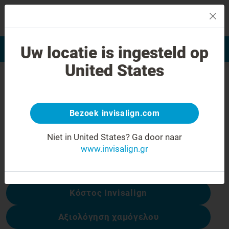
MENU
Uw locatie is ingesteld op
Αξιολόγηση χαμόγελου
Εύρεση Ιατρού Invisalign
United States
Σφάλμα 404
Γυρίστε την έκφραση προσώπου
ανάποδα
Bezoek invisalign.com
Αυτή η σελίδα δεν είναι διαθέσιμη, αλλά
Niet in United States?
Ga door naar
άλλες είναι:
www.invisalign.gr
Κόστος Invisalign
Αξιολόγηση χαμόγελου