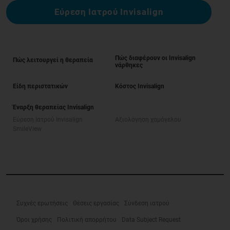
Εύρεση Ιατρού Invisalign
Πώς διαφέρουν οι Invisalign
Πώς λειτουργεί η θεραπεία
νάρθηκες
Είδη περιστατικών
Κόστος Invisalign
Έναρξη θεραπείας Invisalign
Εύρεση Ιατρού Invisalign
Αξιολόγηση χαμόγελου
SmileView
Συχνές ερωτήσεις
Θέσεις εργασίας
Σύνδεση ιατρού
Όροι χρήσης
Πολιτική απορρήτου
Data Subject Request