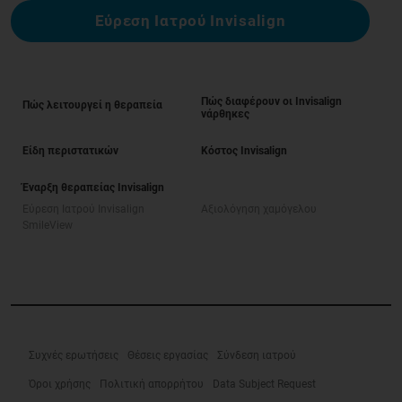
Εύρεση Ιατρού Invisalign
Πώς διαφέρουν οι Invisalign
Πώς λειτουργεί η θεραπεία
νάρθηκες
Είδη περιστατικών
Κόστος Invisalign
Έναρξη θεραπείας Invisalign
Εύρεση Ιατρού Invisalign
Αξιολόγηση χαμόγελου
SmileView
Συχνές ερωτήσεις
Θέσεις εργασίας
Σύνδεση ιατρού
Όροι χρήσης
Πολιτική απορρήτου
Data Subject Request