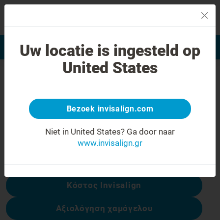
MENU
Uw locatie is ingesteld op
Αξιολόγηση χαμόγελου
Εύρεση Ιατρού Invisalign
United States
Σφάλμα 404
Γυρίστε την έκφραση προσώπου
ανάποδα
Bezoek invisalign.com
Αυτή η σελίδα δεν είναι διαθέσιμη, αλλά
Niet in United States?
Ga door naar
άλλες είναι:
www.invisalign.gr
Κόστος Invisalign
Αξιολόγηση χαμόγελου