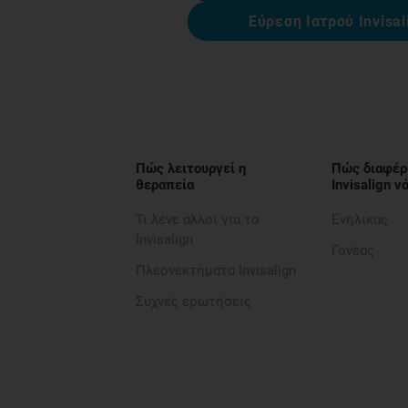
Εύρεση Ιατρού Invisal
Πώς λειτουργεί η
Πώς διαφέρ
θεραπεία
Invisalign 
Τι λένε άλλοι για το
Ενήλικας
Invisalign
Γονέας
Πλεονεκτήματα Invisalign
Συχνές ερωτήσεις