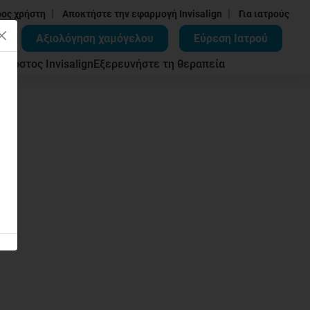
|
|
δος χρήστη
Αποκτήστε την εφαρμογή Invisalign
Για ιατρούς
Αξιολόγηση χαμόγελου
Εύρεση Ιατρού
ων
Κόστος Invisalign
Εξερευνήστε τη θεραπεία