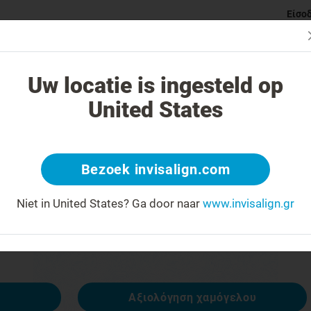
Είσο
ι Invisalign νάρθηκες
Κατηγορίες ορθοδοντικών προβλημάτ
Uw locatie is ingesteld op
United States
 404
Bezoek invisalign.com
έκφραση προσώπου ανάποδα
Niet in United States?
Ga door naar
www.invisalign.gr
ναι διαθέσιμη, αλλά άλλες είναι:
Αξιολόγηση χαμόγελου