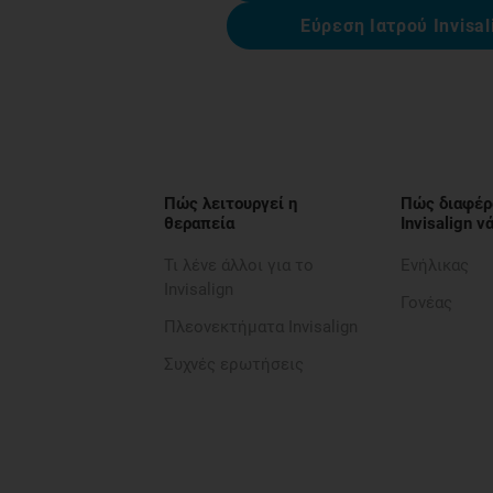
Εύρεση Ιατρού Invisal
Πώς λειτουργεί η
Πώς διαφέρ
θεραπεία
Invisalign 
Τι λένε άλλοι για το
Ενήλικας
Invisalign
Γονέας
Πλεονεκτήματα Invisalign
Συχνές ερωτήσεις