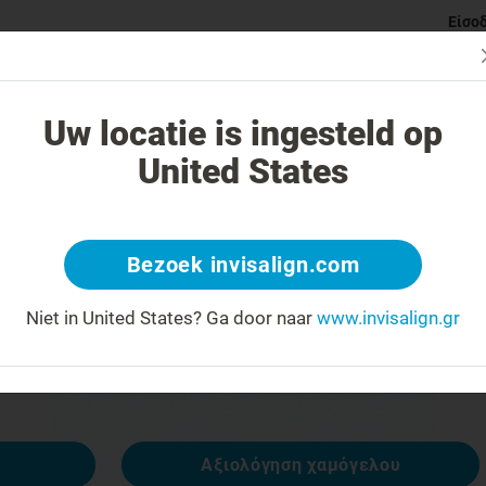
Είσο
ι Invisalign νάρθηκες
Κατηγορίες ορθοδοντικών προβλημάτ
Uw locatie is ingesteld op
United States
 404
Bezoek invisalign.com
έκφραση προσώπου ανάποδα
Niet in United States?
Ga door naar
www.invisalign.gr
ναι διαθέσιμη, αλλά άλλες είναι:
Αξιολόγηση χαμόγελου