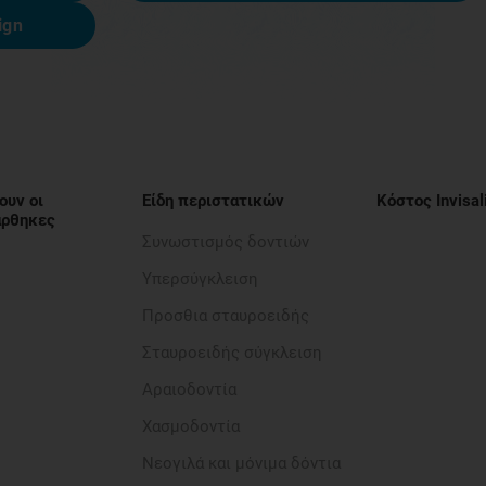
ign
ουν οι
Είδη περιστατικών
Κόστος Invisal
νάρθηκες
Συνωστισμός δοντιών
Υπερσύγκλειση
Προσθια σταυροειδής​
Σταυροειδής σύγκλειση
Αραιοδοντία​
Χασμοδοντία
Νεογιλά και μόνιμα δόντια