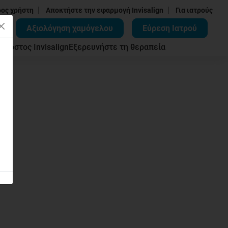
|
|
δος χρήστη
Αποκτήστε την εφαρμογή Invisalign
Για ιατρούς
Αξιολόγηση χαμόγελου
Εύρεση Ιατρού
ων
Κόστος Invisalign
Εξερευνήστε τη θεραπεία