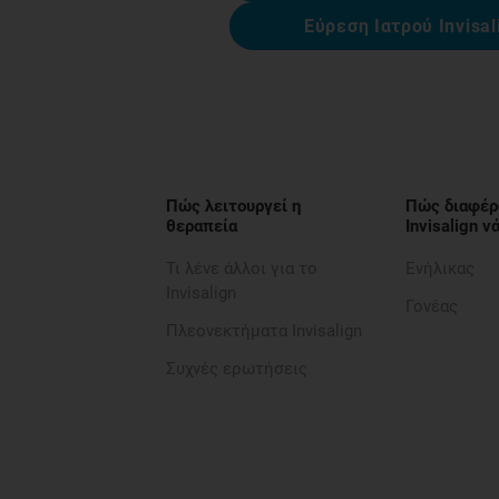
Εύρεση Ιατρού Invisal
Πώς λειτουργεί η
Πώς διαφέρ
θεραπεία
Invisalign 
Τι λένε άλλοι για το
Ενήλικας
Invisalign
Γονέας
Πλεονεκτήματα Invisalign
Συχνές ερωτήσεις