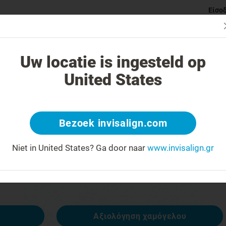
Είσο
ι Invisalign νάρθηκες
Κατηγορίες ορθοδοντικών προβλημάτ
Uw locatie is ingesteld op
United States
 404
Bezoek invisalign.com
έκφραση προσώπου ανάποδα
Niet in United States?
Ga door naar
www.invisalign.gr
ναι διαθέσιμη, αλλά άλλες είναι:
Αξιολόγηση χαμόγελου