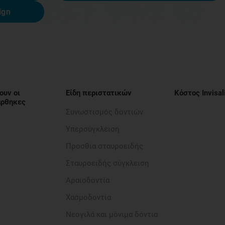
ign
ουν οι
Είδη περιστατικών
Κόστος Invisal
νάρθηκες
Συνωστισμός δοντιών
Υπερσύγκλειση
Προσθια σταυροειδής​
Σταυροειδής σύγκλειση
Αραιοδοντία​
Χασμοδοντία
Νεογιλά και μόνιμα δόντια