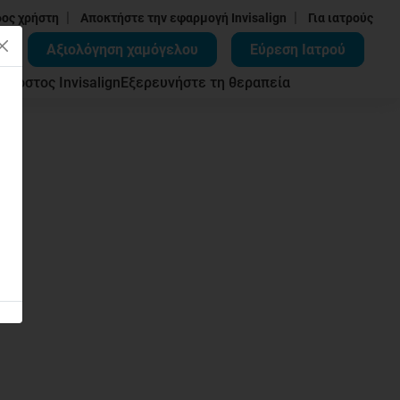
|
|
δος χρήστη
Αποκτήστε την εφαρμογή Invisalign
Για ιατρούς
Αξιολόγηση χαμόγελου
Εύρεση Ιατρού
ων
Κόστος Invisalign
Εξερευνήστε τη θεραπεία