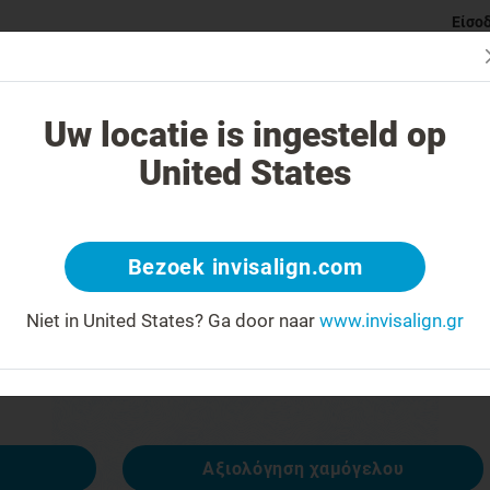
Είσο
ι Invisalign νάρθηκες
Κατηγορίες ορθοδοντικών προβλημάτ
Uw locatie is ingesteld op
United States
 404
Bezoek invisalign.com
έκφραση προσώπου ανάποδα
Niet in United States?
Ga door naar
www.invisalign.gr
ναι διαθέσιμη, αλλά άλλες είναι:
Αξιολόγηση χαμόγελου