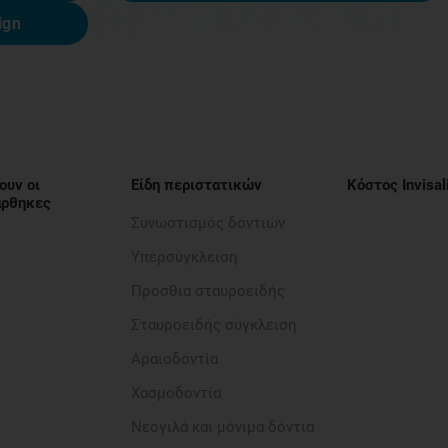
ign
ουν οι
Είδη περιστατικών
Κόστος Invisal
νάρθηκες
Συνωστισμός δοντιών
Υπερσύγκλειση
Προσθια σταυροειδής​
Σταυροειδής σύγκλειση
Αραιοδοντία​
Χασμοδοντία
Νεογιλά και μόνιμα δόντια