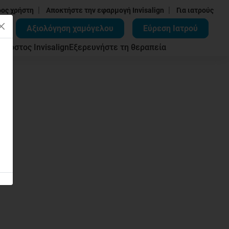
|
|
δος χρήστη
Αποκτήστε την εφαρμογή Invisalign
Για ιατρούς
Αξιολόγηση χαμόγελου
Εύρεση Ιατρού
ων
Κόστος Invisalign
Εξερευνήστε τη θεραπεία