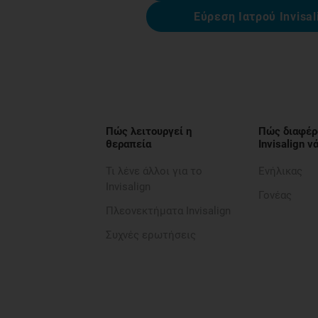
Εύρεση Ιατρού Invisal
Πώς λειτουργεί η
Πώς διαφέρ
θεραπεία
Invisalign 
Τι λένε άλλοι για το
Ενήλικας
Invisalign
Γονέας
Πλεονεκτήματα Invisalign
Συχνές ερωτήσεις