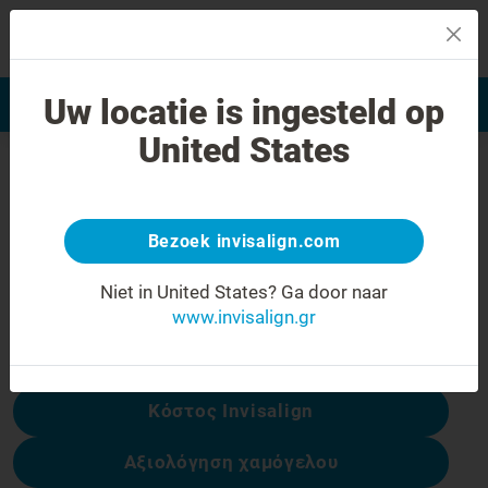
MENU
Uw locatie is ingesteld op
Αξιολόγηση χαμόγελου
Εύρεση Ιατρού Invisalign
United States
Σφάλμα 404
Γυρίστε την έκφραση προσώπου
ανάποδα
Bezoek invisalign.com
Αυτή η σελίδα δεν είναι διαθέσιμη, αλλά
Niet in United States?
Ga door naar
άλλες είναι:
www.invisalign.gr
Κόστος Invisalign
Αξιολόγηση χαμόγελου