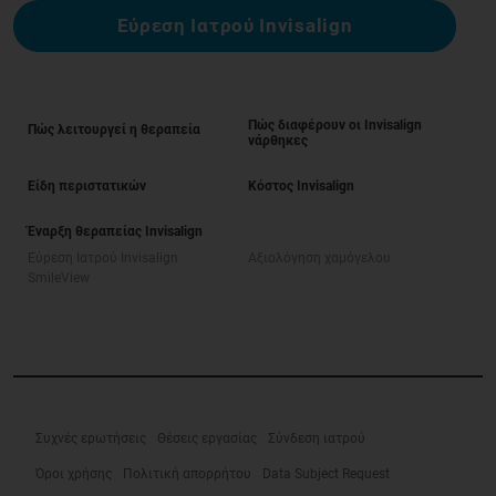
Εύρεση Ιατρού Invisalign
Πώς διαφέρουν οι Invisalign
Πώς λειτουργεί η θεραπεία
νάρθηκες
Είδη περιστατικών
Κόστος Invisalign
Έναρξη θεραπείας Invisalign
Εύρεση Ιατρού Invisalign
Αξιολόγηση χαμόγελου
SmileView
Συχνές ερωτήσεις
Θέσεις εργασίας
Σύνδεση ιατρού
Όροι χρήσης
Πολιτική απορρήτου
Data Subject Request