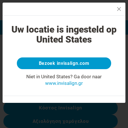
MENU
Uw locatie is ingesteld op
Αξιολόγηση χαμόγελου
Εύρεση Ιατρού Invisalign
United States
Σφάλμα 404
Γυρίστε την έκφραση προσώπου
ανάποδα
Bezoek invisalign.com
Αυτή η σελίδα δεν είναι διαθέσιμη, αλλά
Niet in United States?
Ga door naar
άλλες είναι:
www.invisalign.gr
Κόστος Invisalign
Αξιολόγηση χαμόγελου