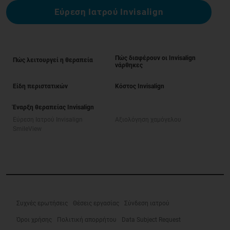
Εύρεση Ιατρού Invisalign
Πώς διαφέρουν οι Invisalign
Πώς λειτουργεί η θεραπεία
νάρθηκες
Είδη περιστατικών
Κόστος Invisalign
Έναρξη θεραπείας Invisalign
Εύρεση Ιατρού Invisalign
Αξιολόγηση χαμόγελου
SmileView
Συχνές ερωτήσεις
Θέσεις εργασίας
Σύνδεση ιατρού
Όροι χρήσης
Πολιτική απορρήτου
Data Subject Request