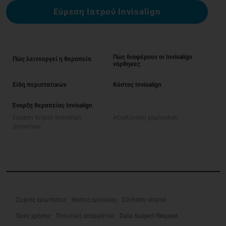
Εύρεση Ιατρού Invisalign
Πώς διαφέρουν οι Invisalign
Πώς λειτουργεί η θεραπεία
νάρθηκες
Είδη περιστατικών
Κόστος Invisalign
Έναρξη θεραπείας Invisalign
Εύρεση Ιατρού Invisalign
Αξιολόγηση χαμόγελου
SmileView
Συχνές ερωτήσεις
Θέσεις εργασίας
Σύνδεση ιατρού
Όροι χρήσης
Πολιτική απορρήτου
Data Subject Request