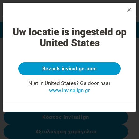
MENU
Uw locatie is ingesteld op
Αξιολόγηση χαμόγελου
Εύρεση Ιατρού Invisalign
United States
Σφάλμα 404
Γυρίστε την έκφραση προσώπου
ανάποδα
Bezoek invisalign.com
Αυτή η σελίδα δεν είναι διαθέσιμη, αλλά
Niet in United States?
Ga door naar
άλλες είναι:
www.invisalign.gr
Κόστος Invisalign
Αξιολόγηση χαμόγελου