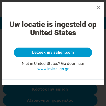
MENU
Uw locatie is ingesteld op
Αξιολόγηση χαμόγελου
Εύρεση Ιατρού Invisalign
United States
Σφάλμα 404
Γυρίστε την έκφραση προσώπου
ανάποδα
Bezoek invisalign.com
Αυτή η σελίδα δεν είναι διαθέσιμη, αλλά
Niet in United States?
Ga door naar
άλλες είναι:
www.invisalign.gr
Κόστος Invisalign
Αξιολόγηση χαμόγελου