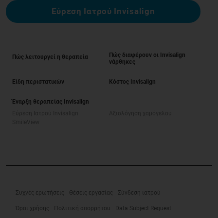
Εύρεση Ιατρού Invisalign
Πώς διαφέρουν οι Invisalign
Πώς λειτουργεί η θεραπεία
νάρθηκες
Είδη περιστατικών
Κόστος Invisalign
Έναρξη θεραπείας Invisalign
Εύρεση Ιατρού Invisalign
Αξιολόγηση χαμόγελου
SmileView
Συχνές ερωτήσεις
Θέσεις εργασίας
Σύνδεση ιατρού
Όροι χρήσης
Πολιτική απορρήτου
Data Subject Request