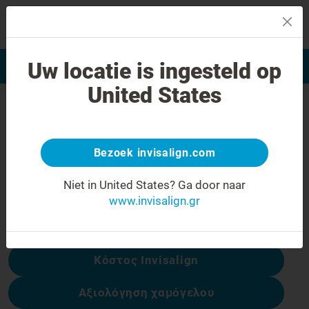
MENU
Uw locatie is ingesteld op
Αξιολόγηση χαμόγελου
Εύρεση Ιατρού Invisalign
United States
Σφάλμα 404
Γυρίστε την έκφραση προσώπου
ανάποδα
Bezoek invisalign.com
Αυτή η σελίδα δεν είναι διαθέσιμη, αλλά
Niet in United States?
Ga door naar
άλλες είναι:
www.invisalign.gr
Κόστος Invisalign
Αξιολόγηση χαμόγελου