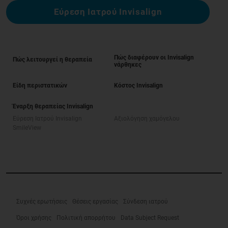
Εύρεση Ιατρού Invisalign
Πώς διαφέρουν οι Invisalign
Πώς λειτουργεί η θεραπεία
νάρθηκες
Είδη περιστατικών
Κόστος Invisalign
Έναρξη θεραπείας Invisalign
Εύρεση Ιατρού Invisalign
Αξιολόγηση χαμόγελου
SmileView
Συχνές ερωτήσεις
Θέσεις εργασίας
Σύνδεση ιατρού
Όροι χρήσης
Πολιτική απορρήτου
Data Subject Request