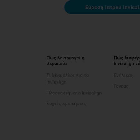
Εύρεση Ιατρού Invisal
Πώς λειτουργεί η
Πώς διαφέρ
θεραπεία
Invisalign 
Τι λένε άλλοι για το
Ενήλικας
Invisalign
Γονέας
Πλεονεκτήματα Invisalign
Συχνές ερωτήσεις