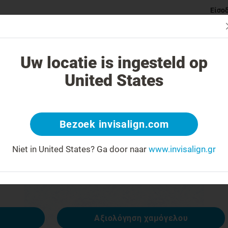
Είσο
ι Invisalign νάρθηκες
Κατηγορίες ορθοδοντικών προβλημάτ
Uw locatie is ingesteld op
United States
 404
Bezoek invisalign.com
έκφραση προσώπου ανάποδα
Niet in United States?
Ga door naar
www.invisalign.gr
ναι διαθέσιμη, αλλά άλλες είναι:
Αξιολόγηση χαμόγελου