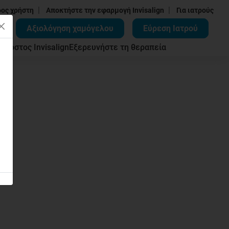
|
|
δος χρήστη
Αποκτήστε την εφαρμογή Invisalign
Για ιατρούς
Αξιολόγηση χαμόγελου
Εύρεση Ιατρού
ων
Κόστος Invisalign
Εξερευνήστε τη θεραπεία