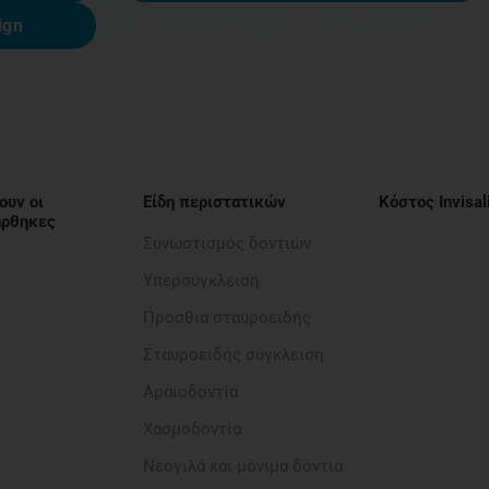
ign
ουν οι
Είδη περιστατικών
Κόστος Invisal
νάρθηκες
Συνωστισμός δοντιών
Υπερσύγκλειση
Προσθια σταυροειδής​
Σταυροειδής σύγκλειση
Αραιοδοντία​
Χασμοδοντία
Νεογιλά και μόνιμα δόντια