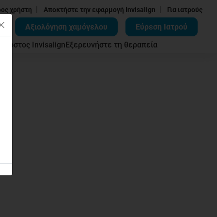
|
|
δος χρήστη
Αποκτήστε την εφαρμογή Invisalign
Για ιατρούς
Αξιολόγηση χαμόγελου
Εύρεση Ιατρού
ων
Κόστος Invisalign
Εξερευνήστε τη θεραπεία