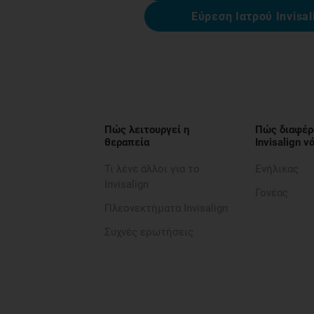
Εύρεση Ιατρού Invisal
Πώς λειτουργεί η
Πώς διαφέρ
θεραπεία
Invisalign 
Τι λένε άλλοι για το
Ενήλικας
Invisalign
Γονέας
Πλεονεκτήματα Invisalign
Συχνές ερωτήσεις