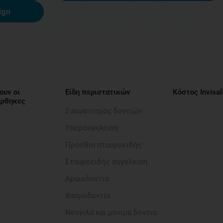
ign
ουν οι
Είδη περιστατικών
Κόστος Invisal
νάρθηκες
Συνωστισμός δοντιών
Υπερσύγκλειση
Προσθια σταυροειδής​
Σταυροειδής σύγκλειση
Αραιοδοντία​
Χασμοδοντία
Νεογιλά και μόνιμα δόντια