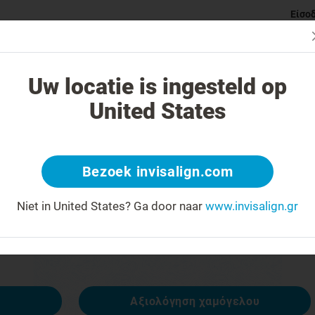
Είσο
ι Invisalign νάρθηκες
Κατηγορίες ορθοδοντικών προβλημάτ
Uw locatie is ingesteld op
United States
 404
Bezoek invisalign.com
έκφραση προσώπου ανάποδα
Niet in United States?
Ga door naar
www.invisalign.gr
ναι διαθέσιμη, αλλά άλλες είναι:
Αξιολόγηση χαμόγελου