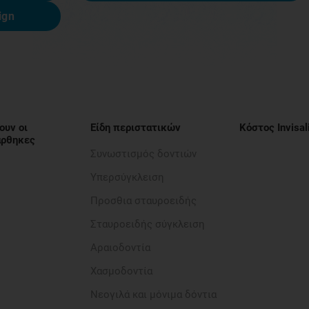
ign
ουν οι
Είδη περιστατικών
Κόστος Invisal
νάρθηκες
Συνωστισμός δοντιών
Υπερσύγκλειση
Προσθια σταυροειδής​
Σταυροειδής σύγκλειση
Αραιοδοντία​
Χασμοδοντία
Νεογιλά και μόνιμα δόντια