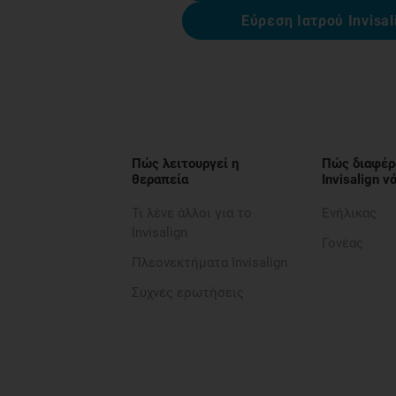
Εύρεση Ιατρού Invisal
Πώς λειτουργεί η
Πώς διαφέρ
θεραπεία
Invisalign 
Τι λένε άλλοι για το
Ενήλικας
Invisalign
Γονέας
Πλεονεκτήματα Invisalign
Συχνές ερωτήσεις