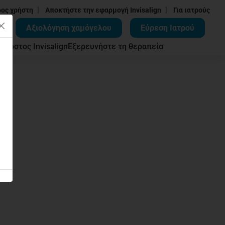
|
|
δος χρήστη
Αποκτήστε την εφαρμογή Invisalign
Για ιατρούς
Αξιολόγηση χαμόγελου
Εύρεση Ιατρού
ων
Κόστος Invisalign
Εξερευνήστε τη θεραπεία