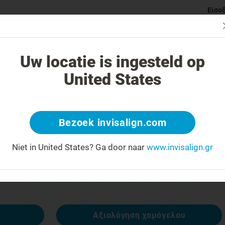
Είσο
ι Invisalign νάρθηκες
Κατηγορίες ορθοδοντικών προβλημάτ
Uw locatie is ingesteld op
United States
 404
Bezoek invisalign.com
έκφραση προσώπου ανάποδα
Niet in United States?
Ga door naar
www.invisalign.gr
ναι διαθέσιμη, αλλά άλλες είναι:
Αξιολόγηση χαμόγελου