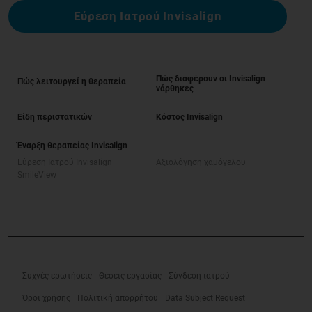
Εύρεση Ιατρού Invisalign
Πώς διαφέρουν οι Invisalign
Πώς λειτουργεί η θεραπεία
νάρθηκες
Είδη περιστατικών
Κόστος Invisalign
Έναρξη θεραπείας Invisalign
Εύρεση Ιατρού Invisalign
Αξιολόγηση χαμόγελου
SmileView
Συχνές ερωτήσεις
Θέσεις εργασίας
Σύνδεση ιατρού
Όροι χρήσης
Πολιτική απορρήτου
Data Subject Request