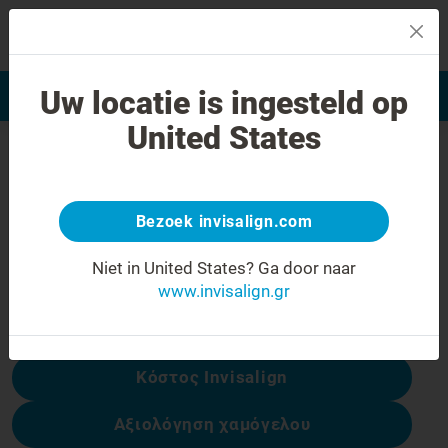
MENU
Uw locatie is ingesteld op
Αξιολόγηση χαμόγελου
Εύρεση Ιατρού Invisalign
United States
Σφάλμα 404
Γυρίστε την έκφραση προσώπου
ανάποδα
Bezoek invisalign.com
Αυτή η σελίδα δεν είναι διαθέσιμη, αλλά
Niet in United States?
Ga door naar
άλλες είναι:
www.invisalign.gr
Κόστος Invisalign
Αξιολόγηση χαμόγελου