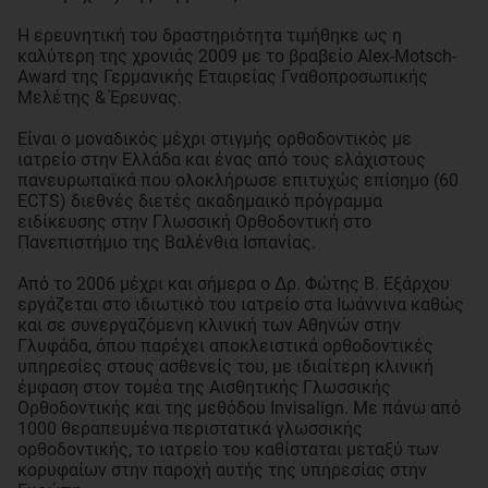
H ερευνητική του δραστηριότητα τιμήθηκε ως η
καλύτερη της χρονιάς 2009 με το βραβείο Alex-Motsch-
Award της Γερμανικής Εταιρείας Γναθοπροσωπικής
Μελέτης & Έρευνας.
Είναι ο μοναδικός μέχρι στιγμής ορθοδοντικός με
ιατρείο στην Ελλάδα και ένας από τους ελάχιστους
πανευρωπαϊκά που ολοκλήρωσε επιτυχώς επίσημο (60
ECTS) διεθνές διετές ακαδημαικό πρόγραμμα
ειδίκευσης στην Γλωσσική Ορθοδοντική στο
Πανεπιστήμιο της Βαλένθια Ισπανίας.
Από το 2006 μέχρι και σήμερα ο Δρ. Φώτης Β. Εξάρχου
εργάζεται στο ιδιωτικό του ιατρείο στα Ιωάννινα καθώς
και σε συνεργαζόμενη κλινική των Αθηνών στην
Γλυφάδα, όπου παρέχει αποκλειστικά ορθοδοντικές
υπηρεσίες στους ασθενείς του, με ιδιαίτερη κλινική
έμφαση στον τομέα της Αισθητικής Γλωσσικής
Ορθοδοντικής και της μεθόδου Invisalign. Με πάνω από
1000 θεραπευμένα περιστατικά γλωσσικής
ορθοδοντικής, το ιατρείο του καθίσταται μεταξύ των
κορυφαίων στην παροχή αυτής της υπηρεσίας στην