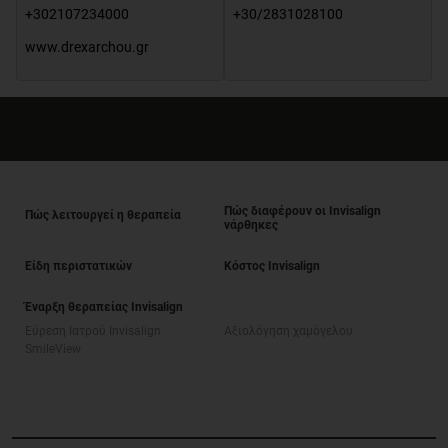
+302107234000
+30/2831028100
www.drexarchou.gr
Πώς διαφέρουν οι Invisalign
Πώς λειτουργεί η θεραπεία
νάρθηκες
Είδη περιστατικών
Κόστος Invisalign
Έναρξη θεραπείας Invisalign
Εύρεση Ιατρού Invisalign
Αξιολόγηση χαμόγελου
SmileView