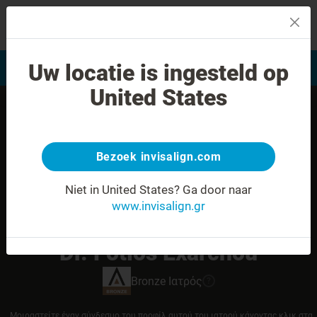
MENU
Uw locatie is ingesteld op
Αξιολόγηση χαμόγελου
Εύρεση Ιατρού Invisalign
United States
Bezoek invisalign.com
Niet in United States?
Ga door naar
www.invisalign.gr
Dr. Fotios Exarchou
Bronze
Ιατρός
?
Μοιραστείτε έναν σύνδεσμο του προφίλ αυτού του ιατρού κάνοντας κλικ στα