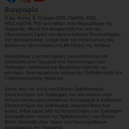
Βιογραφία
Ο Δρ. Φώτης Β. Εξάρχου DDS, DiplOrth, MSD,
MScLingOrth, PhD γεννήθηκε στην Νυρεμβέργη της
Γερμανίας. Μετά την αποφοίτησή του από την
Οδοντιατρική Σχολή του Αριστοτελείου Πανεπιστημίου
της Θεσσαλονίκης, υπηρέτησε την στρατιωτική του
θητεία ως οδοντίατρος στη Μυτιλήνη της Λέσβου.
Ακολούθησε η μεταπτυχιακή του εκπαίδευση και
ειδίκευση στην Γερμανία στα Πανεπιστήμια των
Tuebingen, Greifswald και Βερολίνου έχοντας ως
μέντορες διακεκριμένους καθηγητές Ορθοδοντικής και
Γναθοπροσωπικής Μελέτης.
Εκτός από τον τίτλο του Ειδικού Ορθοδοντικού
(Πανεπιστήμιο του Tuebingen) και του ειδικού στην
αντιμετώπιση κρανιογναθικών διαταραχών & παθήσεων
(Πανεπιστήμιο του Greifswald), αναγορεύθηκε δυο
φορές διδάκτορας από τα Πανεπιστήμια των Tuebingen
(Διατριβή στον τομέα της Ορθοδοντικής) και Charite
Berlin (Διατριβή στον τομέα των Κρανιογναθικών
Διαταραχών) της Γερμανίας.