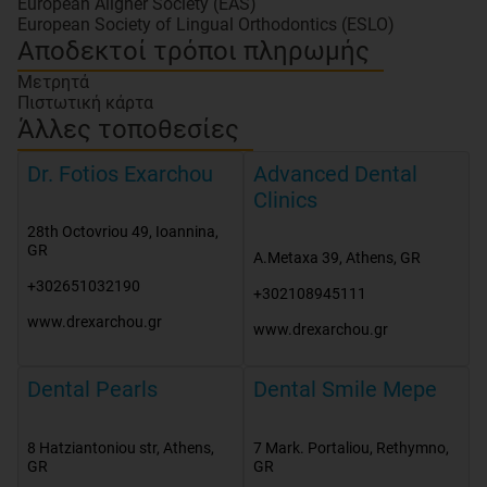
European Aligner Society (EAS)
European Society of Lingual Orthodontics (ESLO)
Αποδεκτοί τρόποι πληρωμής
Μετρητά
Πιστωτική κάρτα
Άλλες τοποθεσίες
Dr. Fotios Exarchou
Advanced Dental
Clinics
28th Octovriou 49
,
Ioannina
,
GR
A.Metaxa 39
,
Athens
,
GR
+302651032190
+302108945111
www.drexarchou.gr
www.drexarchou.gr
Dental Pearls
Dental Smile Mepe
8 Hatziantoniou str
,
Athens
,
7 Mark. Portaliou
,
Rethymno
,
GR
GR