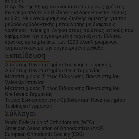
Ευρώπη.
O Δρ. Φώτης Εξάρχου είναι πιστοποιημένος χρήστης
Invisalign από το 2001 (Diamond Apex Provider Status)
καθώς και αναγνωρισμένος διεθνής ομιλητής για την
μέθοδο ορθοδοντικής μετακίνησης με διαφανείς
νάρθηκες Invisalign. Ανήκει στους πρώτους ιατρούς που
εφήρμοσαν την συγκεκριμένη τεχνική στην Ελλάδα,
έχοντας εμπειρία άνω των 1200 ολοκληρωμένων
περιστατικών με την συγκεκριμένη μέθοδο.
Εκπαίδευση
Διδάκτωρ Πανεπιστημίου Tuebingen Γερμανίας
Διδάκτωρ Πανεπιστημίου Berlin Γερμανίας
Μεταπτυχιακός Τίτλος Ειδίκευσης Πανεπιστημίου
Valencia Ισπανίας
Μεταπτυχιακός Τίτλος Ειδίκευσης Πανεπιστημίου
Greifswald Γερμανίας
Τίτλος Ειδίκευσης στην Ορθοδοντική Πανεπιστημίου
Tuebingen Γερμανίας
Σύλλογοι
World Federation of Orthodontists (WFO)
American Association of Orthodontists (AAO)
European Orthodontic Society (EOS)