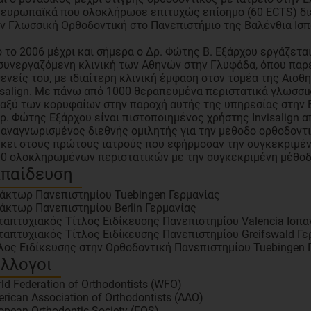
ευρωπαϊκά που ολοκλήρωσε επιτυχώς επίσημο (60 ECTS) δι
ν Γλωσσική Ορθοδοντική στο Πανεπιστήμιο της Βαλένθια Ισπ
 το 2006 μέχρι και σήμερα ο Δρ. Φώτης Β. Εξάρχου εργάζεται
συνεργαζόμενη κλινική των Αθηνών στην Γλυφάδα, όπου παρ
ενείς του, με ιδιαίτερη κλινική έμφαση στον τομέα της Αισ
isalign. Με πάνω από 1000 θεραπευμένα περιστατικά γλωσσικ
αξύ των κορυφαίων στην παροχή αυτής της υπηρεσίας στην
ρ. Φώτης Εξάρχου είναι πιστοποιημένος χρήστης Invisalign α
 αναγνωρισμένος διεθνής ομιλητής για την μέθοδο ορθοδοντι
κει στους πρώτους ιατρούς που εφήρμοσαν την συγκεκριμένη
0 ολοκληρωμένων περιστατικών με την συγκεκριμένη μέθοδ
κπαίδευση
άκτωρ Πανεπιστημίου Tuebingen Γερμανίας
άκτωρ Πανεπιστημίου Berlin Γερμανίας
απτυχιακός Τίτλος Ειδίκευσης Πανεπιστημίου Valencia Ισπα
απτυχιακός Τίτλος Ειδίκευσης Πανεπιστημίου Greifswald Γε
λος Ειδίκευσης στην Ορθοδοντική Πανεπιστημίου Tuebingen 
λλογοι
ld Federation of Orthodontists (WFO)
rican Association of Orthodontists (AAO)
opean Orthodontic Society (EOS)