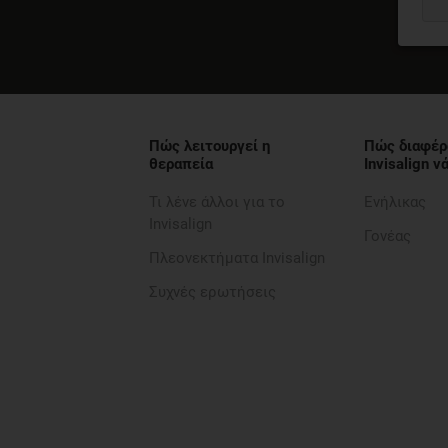
Πώς λειτουργεί η
Πώς διαφέρ
θεραπεία
Invisalign 
Τι λένε άλλοι για το
Ενήλικας
Invisalign
Γονέας
Πλεονεκτήματα Invisalign
Συχνές ερωτήσεις