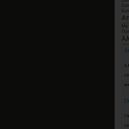
Eur
Eur
Απ
Με
Πισ
Άλ
A
A.
+3
ww
D
7 
+3