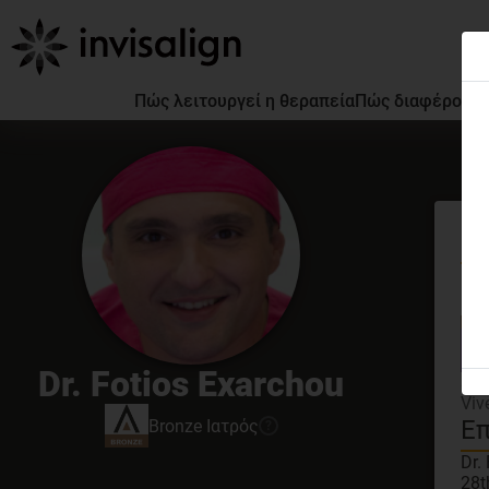
Πώς λειτουργεί η θεραπεία
Πώς διαφέρουν ο
Γν
GDC
Dr. Fotios Exarchou
3D 
Viv
Επ
Bronze
Ιατρός
?
Dr.
28t