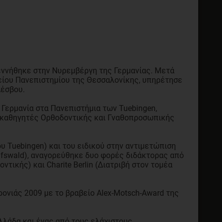
γεννήθηκε στην Νυρεμβέργη της Γερμανίας. Μετά
είου Πανεπιστημίου της Θεσσαλονίκης, υπηρέτησε
Λέσβου.
 Γερμανία στα Πανεπιστήμια των Tuebingen,
ς καθηγητές Ορθοδοντικής και Γναθοπροσωπικής
υ Tuebingen) και του ειδικού στην αντιμετώπιση
ifswald), αναγορεύθηκε δυο φορές διδάκτορας από
τικής) και Charite Berlin (Διατριβή στον τομέα
ονιάς 2009 με το βραβείο Alex-Motsch-Award της
Ελλάδα και ένας από τους ελάχιστους