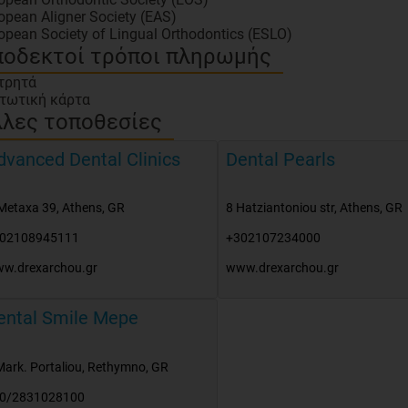
opean Aligner Society (EAS)
opean Society of Lingual Orthodontics (ESLO)
οδεκτοί τρόποι πληρωμής
τρητά
τωτική κάρτα
λες τοποθεσίες
dvanced Dental Clinics
Dental Pearls
Metaxa 39
,
Athens
,
GR
8 Hatziantoniou str
,
Athens
,
GR
02108945111
+302107234000
w.drexarchou.gr
www.drexarchou.gr
ental Smile Mepe
Mark. Portaliou
,
Rethymno
,
GR
0/2831028100