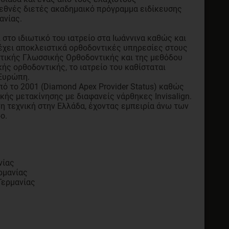
εθνές διετές ακαδημαικό πρόγραμμα ειδίκευσης
ανίας.
 στο ιδιωτικό του ιατρείο στα Ιωάννινα καθώς και
έχει αποκλειστικά ορθοδοντικές υπηρεσίες στους
θητικής Γλωσσικής Ορθοδοντικής και της μεθόδου
ής ορθοδοντικής, το ιατρείο του καθίσταται
 Ευρώπη.
πό το 2001 (Diamond Apex Provider Status) καθώς
κής μετακίνησης με διαφανείς νάρθηκες Invisalign.
 τεχνική στην Ελλάδα, έχοντας εμπειρία άνω των
ο.
νίας
ρμανίας
Γερμανίας