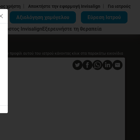
|
|
δος χρήστη
Αποκτήστε την εφαρμογή Invisalign
Για ιατρούς
Αξιολόγηση χαμόγελου
Εύρεση Ιατρού
ων
Κόστος Invisalign
Εξερευνήστε τη θεραπεία
ο του προφίλ αυτού του ιατρού κάνοντας κλικ στα παρακάτω εικονίδια