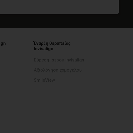
ign
Έναρξη θεραπείας
Invisalign
Εύρεση Ιατρού Invisalign
Αξιολόγηση χαμόγελου
SmileView