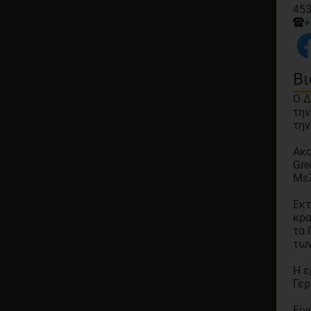
453
+
Βι
Ο Δ
την
την
Ακο
Gre
Με
Εκτ
κρα
τα 
των
H ε
Γερ
Είν