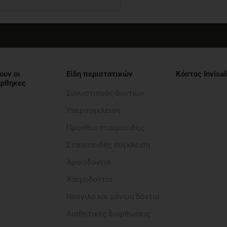
ουν οι
Είδη περιστατικών
Κόστος Invisal
νάρθηκες
Συνωστισμός δοντιών
Υπερσύγκλειση
Προσθια σταυροειδής​
Σταυροειδής σύγκλειση
Αραιοδοντία​
Χασμοδοντία
Νεογιλά και μόνιμα δόντια
Αισθητικές διορθώσεις