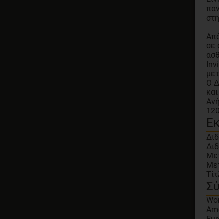
παν
στη
Από
σε 
ασθ
Inv
μετ
O Δ
και
Ανή
120
Ε
Διδ
Διδ
Μετ
Μετ
Τίτ
Σύ
Wor
Ame
Eur