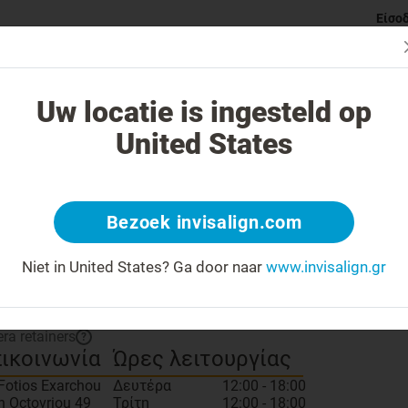
Είσο
ι Invisalign νάρθηκες
Κατηγορίες ορθοδοντικών προβλημάτ
Uw locatie is ingesteld op
United States
Μοιραστείτε έναν σύνδεσμ
ωρίστε τον ιατρό σας
Bezoek invisalign.com
 number: FotiosExarchou
Bronze
Ιατρός
?
Niet in United States?
Ga door naar
www.invisalign.gr
προσομοιωτής χαμόγελου
?
era retainers
?
ικοινωνία
Ώρες λειτουργίας
 Fotios Exarchou
Δευτέρα
12:00 - 18:00
h Octovriou 49
Τρίτη
12:00 - 18:00