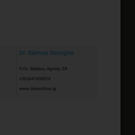
Dr. Salmas Georgios
5 Ch. Salakou
,
Agrinio
,
GR
+302641030010
www.drexarchou.gr