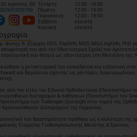
33, Ioannina, GR
Τετάρτη
12:00 - 18:00
302651032190
Πέμπτη
12:00 - 18:00
Παρασκευή
12:00 - 18:00
Σάββατο
κλειστό
Κυριακή
κλειστό
ογραφία
ρ. Φώτης Β. Εξάρχου DDS, DiplOrth, MSD, MScLingOrth, PhD 
 αποφοίτησή του από την Οδοντιατρική Σχολή του Αριστοτελ
 στρατιωτική του θητεία ως οδοντίατρος στη Μυτιλήνη της 
λούθησε η μεταπτυχιακή του εκπαίδευση και ειδίκευση στην
ifswald και Βερολίνου έχοντας ως μέντορες διακεκριμένου
λέτης.
ός από τον τίτλο του Ειδικού Ορθοδοντικού (Πανεπιστήμιο το
νιογναθικών διαταραχών & παθήσεων (Πανεπιστήμιο του Gre
Πανεπιστήμια των Tuebingen (Διατριβή στον τομέα της Ορθοδον
 Κρανιογναθικών Διαταραχών) της Γερμανίας.
ρευνητική του δραστηριότητα τιμήθηκε ως η καλύτερη της χρ
μανικής Εταιρείας Γναθοπροσωπικής Μελέτης & Έρευνας.
αι ο μοναδικός μέχρι στιγμής ορθοδοντικός με ιατρείο στην 